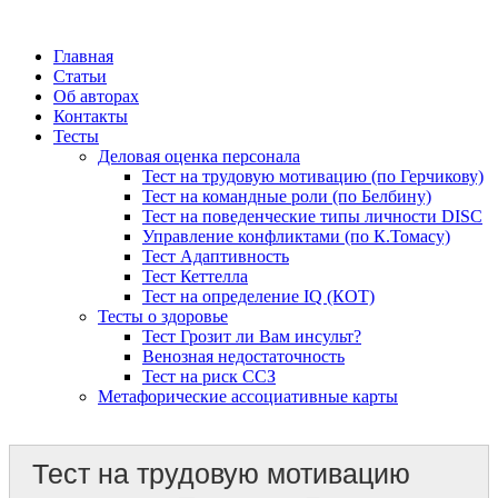
Главная
Статьи
Об авторах
Контакты
Тесты
Деловая оценка персонала
Тест на трудовую мотивацию (по Герчикову)
Тест на командные роли (по Белбину)
Тест на поведенческие типы личности DISC
Управление конфликтами (по К.Томасу)
Тест Адаптивность
Тест Кеттелла
Тест на определение IQ (КОТ)
Тесты о здоровье
Тест Грозит ли Вам инсульт?
Венозная недостаточность
Тест на риск ССЗ
Метафорические ассоциативные карты