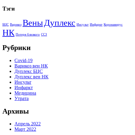
Тэги
Вены
Дуплекс
БЦС
Варикоз
Инсульт
Инфаркт
Коронавирус
НК
Потеря близкого
ССЗ
Рубрики
Covid-19
Варикоз вен НК
Дуплекс БЦС
Дуплекс вен НК
Инсульт
Инфаркт
Медицина
Утрата
Архивы
Апрель 2022
Март 2022