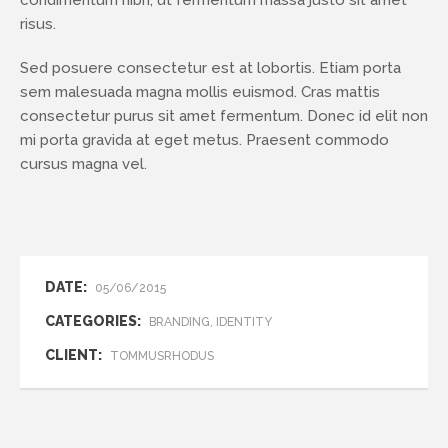
condimentum nibh, ut fermentum massa justo sit amet
risus.
Sed posuere consectetur est at lobortis. Etiam porta
sem malesuada magna mollis euismod. Cras mattis
consectetur purus sit amet fermentum. Donec id elit non
mi porta gravida at eget metus. Praesent commodo
cursus magna vel.
DATE:
05/06/2015
CATEGORIES:
BRANDING, IDENTITY
CLIENT:
TOMMUSRHODUS