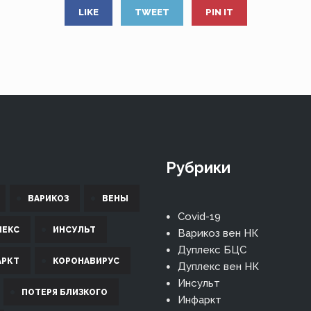
LIKE
TWEET
PIN IT
Рубрики
ВАРИКОЗ
ВЕНЫ
Covid-19
ЛЕКС
ИНСУЛЬТ
Варикоз вен НК
Дуплекс БЦС
АРКТ
КОРОНАВИРУС
Дуплекс вен НК
Инсульт
ПОТЕРЯ БЛИЗКОГО
Инфаркт