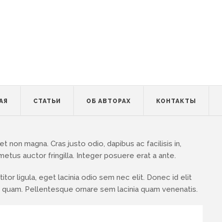
АЯ
СТАТЬИ
ОБ АВТОРАХ
КОНТАКТЫ
 non magna. Cras justo odio, dapibus ac facilisis in,
tus auctor fringilla. Integer posuere erat a ante.
tor ligula, eget lacinia odio sem nec elit. Donec id elit
o quam. Pellentesque ornare sem lacinia quam venenatis.