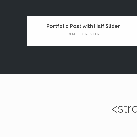
Portfolio Post with Half Slider
IDENTITY
,
POSTER
<str