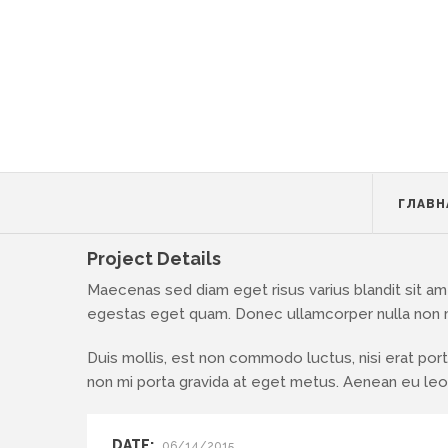
ГЛАВН
Project Details
Maecenas sed diam eget risus varius blandit sit amet
egestas eget quam. Donec ullamcorper nulla non me
Duis mollis, est non commodo luctus, nisi erat portti
non mi porta gravida at eget metus. Aenean eu le
DATE:
06/14/2015