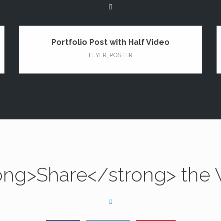
Portfolio Post with Half Video
FLYER
,
POSTER
ong>Share</strong> the